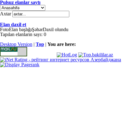
Pulsuz elanlar saytı
Axtar
Elan daxil et
Foto
Elan başlığı
Şəhər
Daxil olundu
Tapılan elanların sayı: 0
Desktop Version
|
Top
|
You are here: