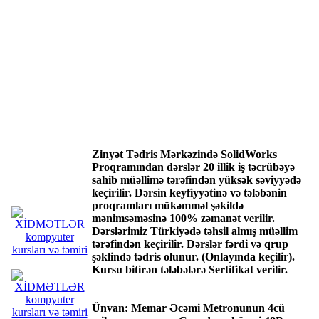
Zinyət Tədris Mərkəzində SolidWorks
Proqramından dərslər 20 illik iş təcrübəyə
sahib müəllimə tərəfindən yüksək səviyyədə
keçirilir. Dərsin keyfiyyətinə və tələbənin
proqramları mükəmməl şəkildə
mənimsəməsinə 100% zəmanət verilir.
Dərslərimiz Türkiyədə təhsil almış müəllim
tərəfindən keçirilir. Dərslər fərdi və qrup
şəklində tədris olunur. (Onlayında keçilir).
Kursu bitirən tələbələrə Sertifikat verilir.
Ünvan: Memar Əcəmi Metronunun 4cü