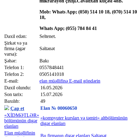
mikrarayon çıxışı.Cavadxan küçəsi 48B.
Mob: Whats App; (050) 514 10 18, (070) 514 10
18,
Whats App; (055) 784 84 41
Daxil edən:
Seltenet.
Şirkət və ya
firma (əgər
Səltənət
varsa):
Şəhər:
Bakı
Telefon 1:
0557848441
Telefon 2:
0505141018
E-mail:
elan müəllifinə E-mail göndərin
Daxil olundu:
16.05.2026
Son tarix:
15.07.2026
Baxılıb:
49
Elan № 00060650
Çap et
«XİDMƏTLƏR»
«kompyuter kursları və təmiri» altbölümünün
bölümünün digər
digər elanları
elanları
Elan müəllifinin
Bu firmanın digər elanları Səltənət