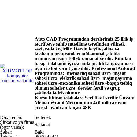
Auto CAD Proqramından dərslərimiz 25 illik iş
təcrübəyə sahib müəllimə tərəfindən yüksək
səviyyədə keçirilir. Dərsin keyfiyyətinə və
tələbənin proqramları mükəmməl şəkildə
mənimsəməsinə 100% zəmanət verilir. Bundan
başqa tələbənin iş üzərində praktika qazanması
üçün rahat şərait yaradılır. Professional Autocad
Proqraminda: -memarlıq sahəsi üzrə -inşaat
sahəsi üzrə -elektrik sahəsi üzrə -maşınqayırma
sahəsi üzrə -mexanika sahəsi üzrə -başqa tətbiq
olunan sahələr üzrə, dərslər fərdi və qrup
şəklində tədris olunur.
Kursu bitirən tələbələrə Sertifikat verilir Ünvan:
Memar Əcəmi Metronunun 4cü mikrarayon
çıxışı.Cavadxan küçəsi 48B
Daxil edən:
Seltenet.
Şirkət və ya firma
Səltənət
(əgər varsa):
Şəhər:
Bakı
Telefon 1:
0557848441